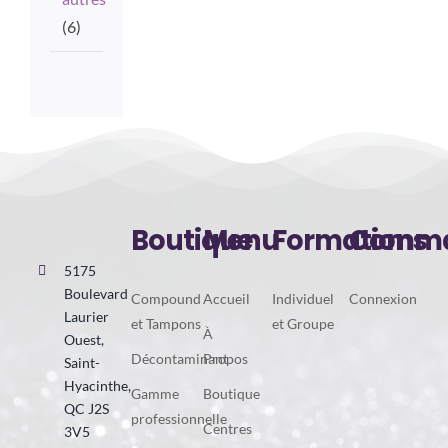
(6)
Boutique
Menu
Formations
Comma
5175
Boulevard
Compound
Accueil
Individuel
Connexion
Laurier
et Tampons
et Groupe
À
Ouest,
Décontaminant
Propos
Saint-
Hyacinthe,
Gamme
Boutique
QC J2S
professionnelle
Centres
3V5