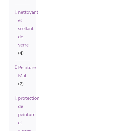
nettoyant
et
scellant
de
verre
(4)
Peinture
Mat
(2)
protection
de
peinture
et
autres