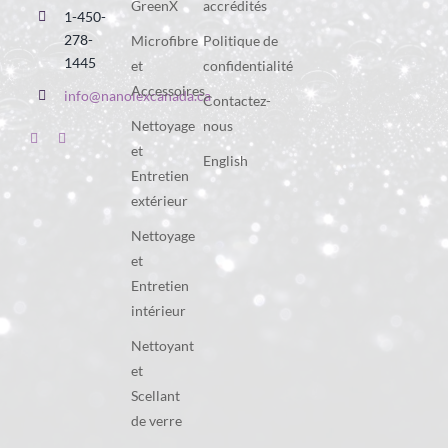
GreenX
accrédités
1-450-
278-
Microfibre
Politique de
1445
et
confidentialité
Accessoires
info@nanolexcanada.ca
Contactez-
Nettoyage
nous
et
English
Entretien
extérieur
Nettoyage
et
Entretien
intérieur
Nettoyant
et
Scellant
de verre