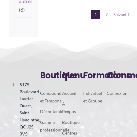
autres
(6)
1
2
Suivant
Boutique
Menu
Formations
Comma
5175
Boulevard
Compound
Accueil
Individuel
Connexion
Laurier
et Tampons
et Groupe
À
Ouest,
Décontaminant
Propos
Saint-
Hyacinthe,
Gamme
Boutique
QC J2S
professionnelle
Centres
3V5