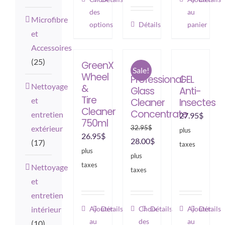
des
au
produit
Microfibre
options
Détails
panier
a
et
plusieurs
Accessoires
variations.
(25)
GreenX
Les
Sale!
Wheel
Professional
GEL
options
Nettoyage
&
Glass
Anti-
peuvent
Tire
et
Cleaner
Insectes
Cleaner
être
Concentrate
entretien
27.95
$
750ml
choisies
32.95
$
extérieur
plus
26.95
$
sur
Le
Le
28.00
$
(17)
taxes
plus
la
prix
prix
plus
taxes
Nettoyage
page
initial
actuel
taxes
et
du
était :
est :
entretien
produit
32.95$.
28.00$.
Ce
Ajouter
Détails
Choix
Détails
Ajouter
Détails
intérieur
au
des
au
produit
(10)