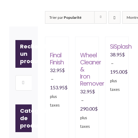
Trier par
Popularité
Montr
Recherche
SiSplash
un
Final
Wheel
38.95
$
produit
Finish
Cleaner
–
&
32.95
$
Plag
195.00
$
Iron
–
Rechercher:
de
plus
Remover
Plage
153.95
$
prix :
taxes
32.95
$
de
plus
38.9
–
prix :
taxes
à
Plage
290.00
$
Catégories
32.95$
195.
de
de
plus
à
produits
prix :
taxes
153.95$
32.95$