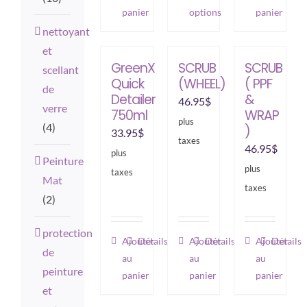
panier
options
panier
a
nettoyant
plusieurs
et
variations.
GreenX
SCRUB
SCRUB
scellant
Les
Quick
(WHEEL)
( PPF
de
options
Detailer
&
46.95
$
verre
peuvent
750ml
WRAP
plus
(4)
)
être
33.95
$
taxes
46.95
$
choisies
plus
Peinture
sur
plus
taxes
Mat
la
taxes
(2)
page
du
protection
Ajouter
Détails
Ajouter
Détails
Ajouter
Détails
produit
de
au
au
au
peinture
panier
panier
panier
et