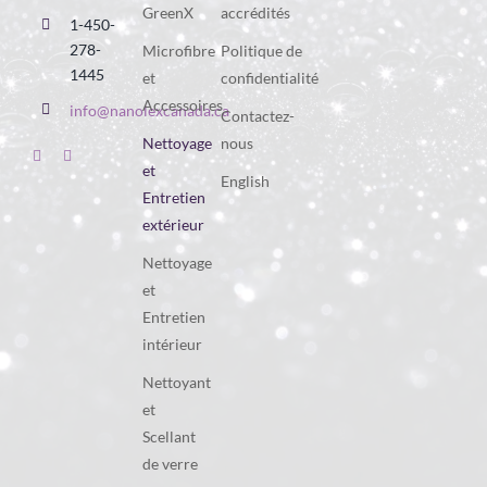
GreenX
accrédités
1-450-
278-
Microfibre
Politique de
1445
et
confidentialité
Accessoires
info@nanolexcanada.ca
Contactez-
Nettoyage
nous
et
English
Entretien
extérieur
Nettoyage
et
Entretien
intérieur
Nettoyant
et
Scellant
de verre