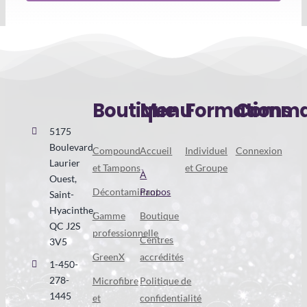
Boutique
Menu
Formations
Comma
5175
Boulevard
Compound
Accueil
Individuel
Connexion
Laurier
et Tampons
et Groupe
À
Ouest,
Décontaminant
Propos
Saint-
Hyacinthe,
Gamme
Boutique
QC J2S
professionnelle
Centres
3V5
GreenX
accrédités
1-450-
278-
Microfibre
Politique de
1445
et
confidentialité