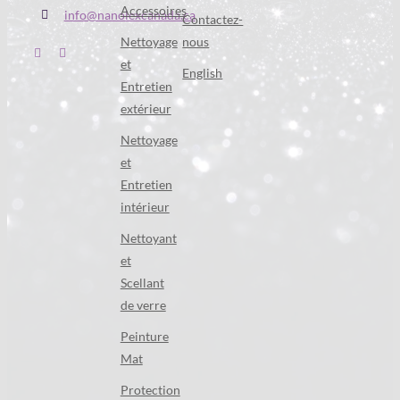
Accessoires
info@nanolexcanada.ca
Contactez-
Nettoyage
nous
et
English
Entretien
extérieur
Nettoyage
et
Entretien
intérieur
Nettoyant
et
Scellant
de verre
Peinture
Mat
Protection